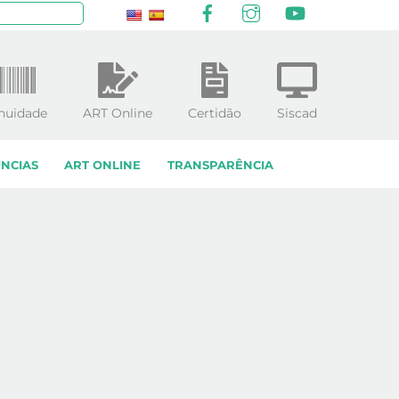
Facebook
Instagram
YouTube
squisar
nuidade
ART Online
Certidão
Siscad
NCIAS
ART ONLINE
TRANSPARÊNCIA