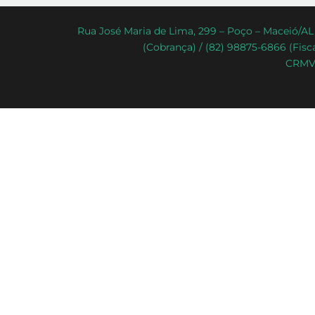
Rua José Maria de Lima, 299 – Poço – Maceió/AL 
(Cobrança) / (82) 98875-6866 (Fisca
CRMV-