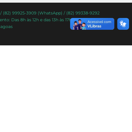
) / (82) 99925-3909 (WhatsApp) / (82) 99338-9292
nto: Das 8h às 12h e das 13h às 17h.
lagoas