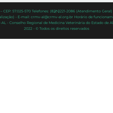
Back
– CEP: 57.025-570 Telefones: (82) 3221-2086 (Atendimento Geral
lização) - E-mail: crmv-al@crmv-al.org.br Horário de funcioname
To
AL - Conselho Regional de Medicina Veterinária do Estado de A
Top
2022 - © Todos os direitos reservados