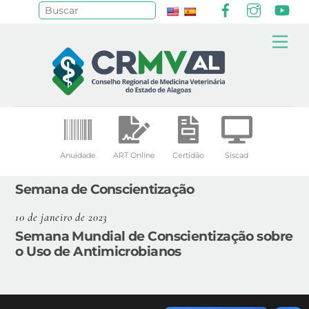
Facebook
Instagr
Yo
Pesquisar
Skip
Me
to
content
Anuidade
ART Online
Certidão
Siscad
Semana de Conscientização
10 de janeiro de 2023
Semana Mundial de Conscientização sobre
o Uso de Antimicrobianos