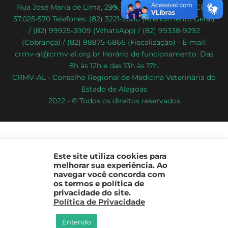
Back
Rua José Maria de Lima, 299 – Poço – Maceió/AL – CEP:
57.025-570 Telefones: (82) 3221-2086 (Atendimento Geral)
To
/ (82) 99925-3909 (WhatsApp) / (82) 99338-9292
Top
(Cobrança) / (82) 98875-6866 (Fiscalização) - E-mail:
crmv-al@crmv-al.org.br Horário de funcionamento: Das
8h às 12h e das 13h às 17h.
CRMV-AL - Conselho Regional de Medicina Veterinária do
Estado de Alagoas
2022 - © Todos os direitos reservados
Este site utiliza cookies para
melhorar sua experiência. Ao
navegar você concorda com
os termos e política de
privacidade do site.
Política de Privacidade
Entendo