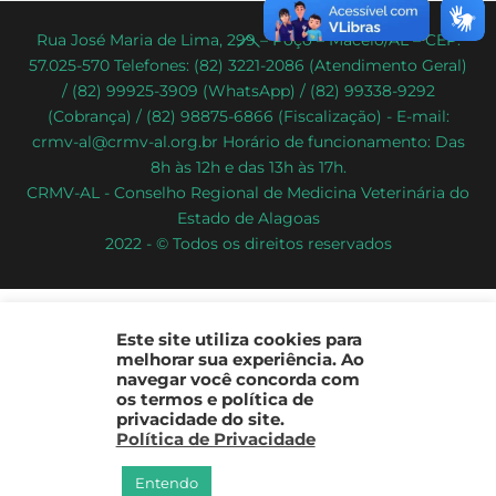
Back
Rua José Maria de Lima, 299 – Poço – Maceió/AL – CEP:
57.025-570 Telefones: (82) 3221-2086 (Atendimento Geral)
To
/ (82) 99925-3909 (WhatsApp) / (82) 99338-9292
Top
(Cobrança) / (82) 98875-6866 (Fiscalização) - E-mail:
crmv-al@crmv-al.org.br Horário de funcionamento: Das
8h às 12h e das 13h às 17h.
CRMV-AL - Conselho Regional de Medicina Veterinária do
Estado de Alagoas
2022 - © Todos os direitos reservados
Este site utiliza cookies para
melhorar sua experiência. Ao
navegar você concorda com
os termos e política de
privacidade do site.
Política de Privacidade
Entendo