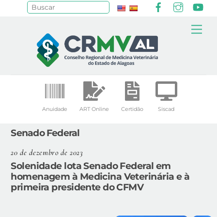
Facebook
Instagr
Yo
Pesquisar
Skip
Me
to
content
Anuidade
ART Online
Certidão
Siscad
Senado Federal
20 de dezembro de 2023
Solenidade lota Senado Federal em
homenagem à Medicina Veterinária e à
primeira presidente do CFMV