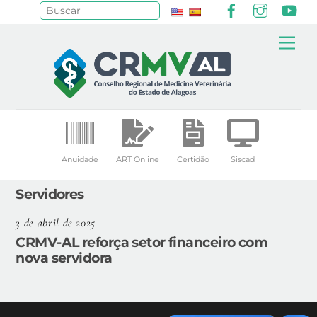
Facebook
Instagr
Yo
Pesquisar
Skip
Me
to
content
Anuidade
ART Online
Certidão
Siscad
Servidores
3 de abril de 2025
CRMV-AL reforça setor financeiro com
nova servidora