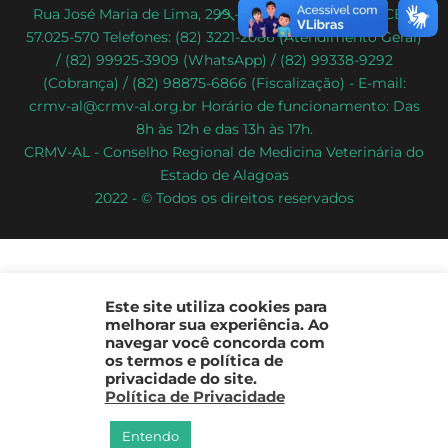
Back
Rua José Maria de Lima, 299 – Poço – Maceió/AL – CEP:
57.025-570 Telefones: (82) 3221-2086 (Atendimento Geral)
To
/ (82) 99925-3909 (WhatsApp) / (82) 99338-9292
Top
(Cobrança) / (82) 98875-6866 (Fiscalização) - E-mail:
crmv-al@crmv-al.org.br Horário de funcionamento: Das
8h às 12h e das 13h às 17h.
CRMV-AL - Conselho Regional de Medicina Veterinária do
Estado de Alagoas
2022 - © Todos os direitos reservados
Este site utiliza cookies para
melhorar sua experiência. Ao
navegar você concorda com
os termos e política de
privacidade do site.
Política de Privacidade
Entendo