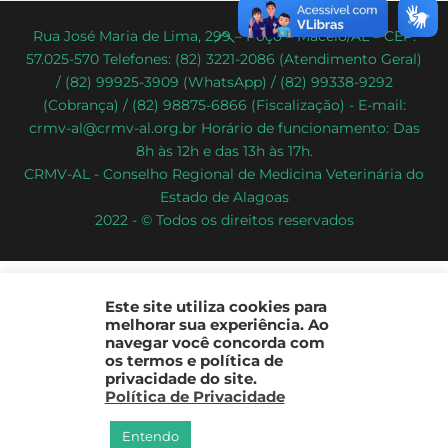
Back
Rua José Maria de Lima, 299 – Poço – Maceió/AL – CEP:
57.025-570 Telefones: (82) 3221-2086 (Atendimento Geral)
To
/ (82) 99925-3909 (WhatsApp) / (82) 99338-9292
Top
(Cobrança) / (82) 98875-6866 (Fiscalização) - E-mail:
crmv-al@crmv-al.org.br Horário de funcionamento: Das
8h às 12h e das 13h às 17h.
CRMV-AL - Conselho Regional de Medicina Veterinária do
Estado de Alagoas
2022 - © Todos os direitos reservados
Este site utiliza cookies para
melhorar sua experiência. Ao
navegar você concorda com
os termos e política de
privacidade do site.
Política de Privacidade
Entendo