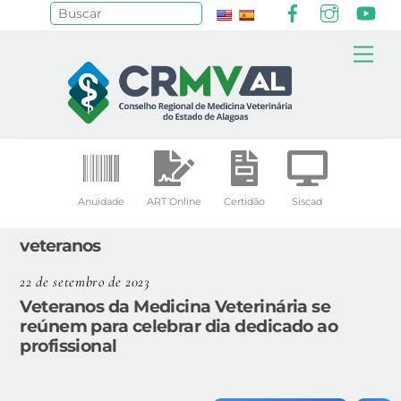
Facebook
Instagr
Yo
Pesquisar
Skip
Me
to
content
Anuidade
ART Online
Certidão
Siscad
veteranos
22 de setembro de 2023
Veteranos da Medicina Veterinária se
reúnem para celebrar dia dedicado ao
profissional