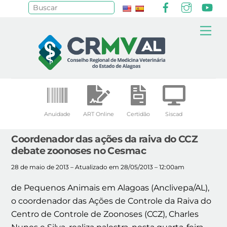
Facebook
Instagr
Yo
Pesquisar
Skip
Me
to
content
Anuidade
ART Online
Certidão
Siscad
Coordenador das ações da raiva do CCZ
debate zoonoses no Cesmac
28 de maio de 2013 – Atualizado em 28/05/2013 – 12:00am
de Pequenos Animais em Alagoas (Anclivepa/AL),
o coordenador das Ações de Controle da Raiva do
Centro de Controle de Zoonoses (CCZ), Charles