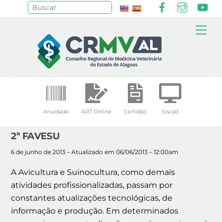
Facebook
Instagr
Yo
Pesquisar
Skip
Me
to
content
Anuidade
ART Online
Certidão
Siscad
2ª FAVESU
6 de junho de 2013 – Atualizado em 06/06/2013 – 12:00am
A Avicultura e Suinocultura, como demais
atividades profissionalizadas, passam por
constantes atualizações tecnológicas, de
informação e produção. Em determinados