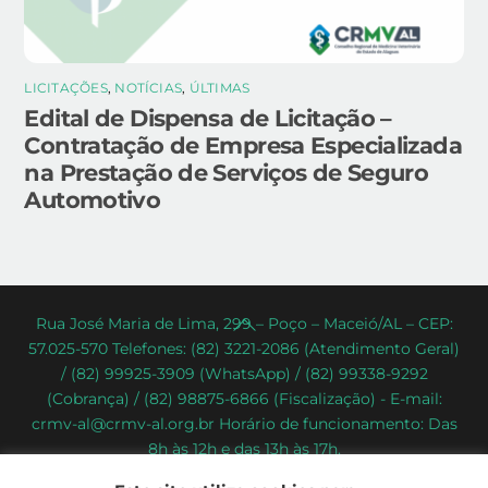
LICITAÇÕES
,
NOTÍCIAS
,
ÚLTIMAS
Edital de Dispensa de Licitação –
Contratação de Empresa Especializada
na Prestação de Serviços de Seguro
Automotivo
Back
Rua José Maria de Lima, 299 – Poço – Maceió/AL – CEP:
57.025-570 Telefones: (82) 3221-2086 (Atendimento Geral)
To
/ (82) 99925-3909 (WhatsApp) / (82) 99338-9292
Top
(Cobrança) / (82) 98875-6866 (Fiscalização) - E-mail:
crmv-al@crmv-al.org.br Horário de funcionamento: Das
8h às 12h e das 13h às 17h.
CRMV-AL - Conselho Regional de Medicina Veterinária do