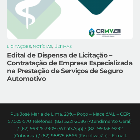
LICITAÇÕES
,
NOTÍCIAS
,
ÚLTIMAS
Edital de Dispensa de Licitação –
Contratação de Empresa Especializada
na Prestação de Serviços de Seguro
Automotivo
Back
Rua José Maria de Lima, 299 – Poço – Maceió/AL – CEP:
57.025-570 Telefones: (82) 3221-2086 (Atendimento Geral)
To
/ (82) 99925-3909 (WhatsApp) / (82) 99338-9292
Top
(Cobrança) / (82) 98875-6866 (Fiscalização) - E-mail: