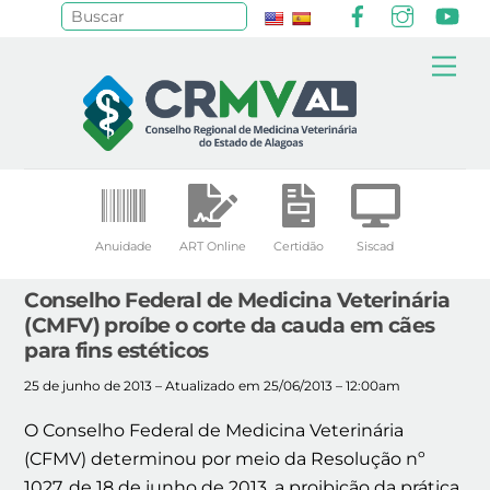
Facebook
Instagr
Yo
Pesquisar
Skip
Me
to
content
Anuidade
ART Online
Certidão
Siscad
Conselho Federal de Medicina Veterinária
(CMFV) proíbe o corte da cauda em cães
para fins estéticos
25 de junho de 2013 – Atualizado em 25/06/2013 – 12:00am
O Conselho Federal de Medicina Veterinária
(CFMV) determinou por meio da Resolução nº
1027, de 18 de junho de 2013, a proibição da prática