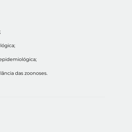
;
lógica;
 epidemiológica;
ilância das zoonoses.