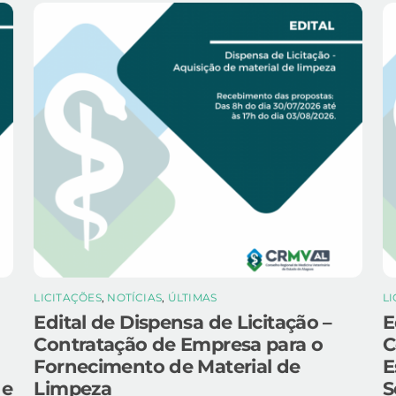
LICITAÇÕES
,
NOTÍCIAS
,
ÚLTIMAS
L
Edital de Dispensa de Licitação –
E
Contratação de Empresa para o
C
Fornecimento de Material de
E
 e
Limpeza
S