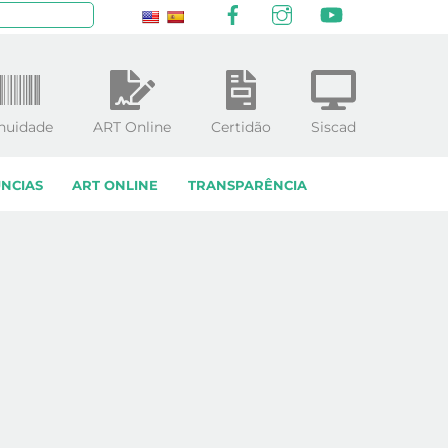
Facebook
Instagram
YouTube
squisar
nuidade
ART Online
Certidão
Siscad
NCIAS
ART ONLINE
TRANSPARÊNCIA