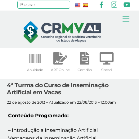
Facebook
Instagr
Yo
Pesquisar
Skip
Me
to
content
Anuidade
ART Online
Certidão
Siscad
4ª Turma do Curso de Inseminação
Artificial em Vacas
22 de agosto de 2013 – Atualizado em 22/08/2013 – 12:00am
Conteúdo Programado:
– Introdução a Inseminação Artificial
Vantagens da Inseminação Artificial