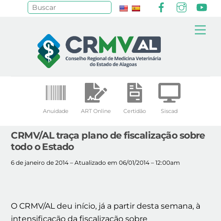
Facebook
Instagr
Yo
Pesquisar
Skip
Me
to
content
Anuidade
ART Online
Certidão
Siscad
CRMV/AL traça plano de fiscalização sobre
todo o Estado
6 de janeiro de 2014 – Atualizado em 06/01/2014 – 12:00am
O CRMV/AL deu início, já a partir desta semana, à
intensificação da fiscalização sobre