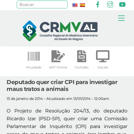
Facebook
Instagr
Yo
Pesquisar
Skip
Me
to
content
Anuidade
ART Online
Certidão
Siscad
Deputado quer criar CPI para investigar
maus tratos a animais
13 de janeiro de 2014 – Atualizado em 13/01/2014 – 12:00am
O Projeto de Resolução 204/13, do deputado
Ricardo Izar (PSD-SP), quer criar uma Comissão
Parlamentar de Inquérito (CPI) para investigar