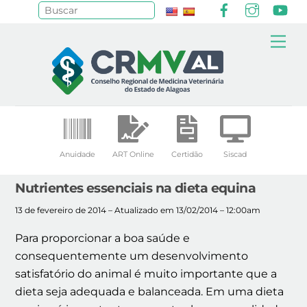
Facebook
Instagr
Yo
Pesquisar
Skip
Me
to
content
Anuidade
ART Online
Certidão
Siscad
Nutrientes essenciais na dieta equina
13 de fevereiro de 2014 – Atualizado em 13/02/2014 – 12:00am
Para proporcionar a boa saúde e
consequentemente um desenvolvimento
satisfatório do animal é muito importante que a
dieta seja adequada e balanceada. Em uma dieta