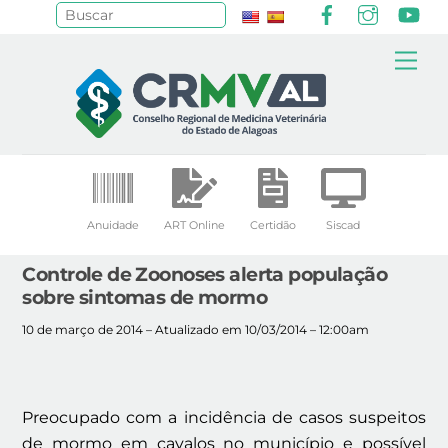
Facebook
Instagr
Yo
Pesquisar
Skip
Me
to
content
Anuidade
ART Online
Certidão
Siscad
Controle de Zoonoses alerta população
sobre sintomas de mormo
10 de março de 2014 – Atualizado em 10/03/2014 – 12:00am
Preocupado com a incidência de casos suspeitos
de mormo em cavalos no município e possível