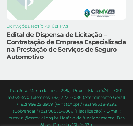
LICITAÇÕES
,
NOTÍCIAS
,
ÚLTIMAS
Edital de Dispensa de Licitação –
Contratação de Empresa Especializada
na Prestação de Serviços de Seguro
Automotivo
Back
Rua José Maria de Lima, 299 – Poço – Maceió/AL – CEP:
57.025-570 Telefones: (82) 3221-2086 (Atendimento Geral)
To
/ (82) 99925-3909 (WhatsApp) / (82) 99338-9292
Top
(Cobrança) / (82) 98875-6866 (Fiscalização) - E-mail:
crmv-al@crmv-al.org.br Horário de funcionamento: Das
8h às 12h e das 13h às 17h.
CRMV-AL - Conselho Regional de Medicina Veterinária do