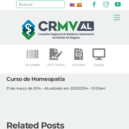
Facebook
Instagr
Yo
Pesquisar
Skip
Me
to
content
Anuidade
ART Online
Certidão
Siscad
Curso de Homeopatia
21 de março de 2014 – Atualizado em 21/03/2014 – 12:00am
Related Posts