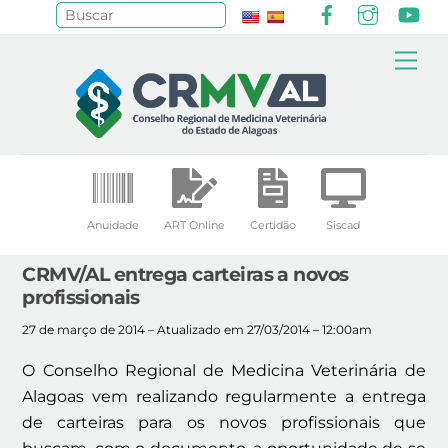
Facebook
Instagr
Yo
Pesquisar
Skip
Me
to
content
Anuidade
ART Online
Certidão
Siscad
CRMV/AL entrega carteiras a novos
profissionais
27 de março de 2014 – Atualizado em 27/03/2014 – 12:00am
O Conselho Regional de Medicina Veterinária de
Alagoas vem realizando regularmente a entrega
de carteiras para os novos profissionais que