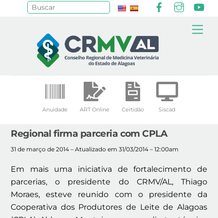
Facebook
Instagr
Yo
Pesquisar
Skip
Me
to
content
Anuidade
ART Online
Certidão
Siscad
Regional firma parceria com CPLA
31 de março de 2014 – Atualizado em 31/03/2014 – 12:00am
Em mais uma iniciativa de fortalecimento de
parcerias, o presidente do CRMV/AL, Thiago
Moraes, esteve reunido com o presidente da
Cooperativa dos Produtores de Leite de Alagoas