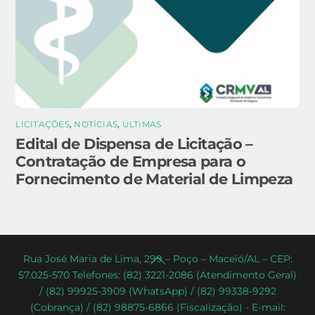
LICITAÇÕES
,
NOTÍCIAS
,
ÚLTIMAS
Edital de Dispensa de Licitação –
Contratação de Empresa para o
Fornecimento de Material de Limpeza
Back
Rua José Maria de Lima, 299 – Poço – Maceió/AL – CEP:
57.025-570 Telefones: (82) 3221-2086 (Atendimento Geral)
To
/ (82) 99925-3909 (WhatsApp) / (82) 99338-9292
Top
(Cobrança) / (82) 98875-6866 (Fiscalização) - E-mail: