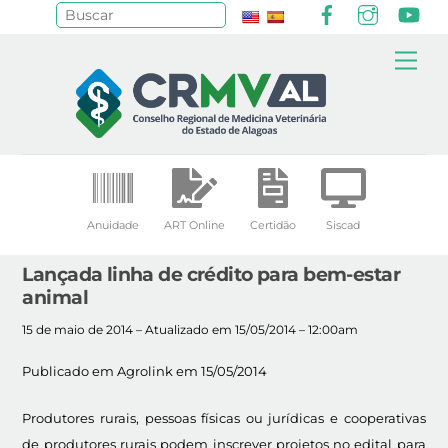
Facebook
Instagr
Yo
Pesquisar
Skip
Me
to
content
Anuidade
ART Online
Certidão
Siscad
Lançada linha de crédito para bem-estar
animal
15 de maio de 2014 – Atualizado em 15/05/2014 – 12:00am
Publicado em Agrolink em 15/05/2014
Produtores rurais, pessoas físicas ou jurídicas e cooperativas
de produtores rurais podem inscrever projetos no edital para