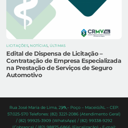
LICITAÇÕES
,
NOTÍCIAS
,
ÚLTIMAS
Edital de Dispensa de Licitação –
Contratação de Empresa Especializada
na Prestação de Serviços de Seguro
Automotivo
Back
Rua José Maria de Lima, 299 – Poço – Maceió/AL – CEP:
57.025-570 Telefones: (82) 3221-2086 (Atendimento Geral)
To
/ (82) 99925-3909 (WhatsApp) / (82) 99338-9292
Top
(Cobrança) / (82) 98875-6866 (Fiscalização) - E-mail: