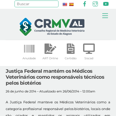
Facebook
Instagr
Yo
Pesquisar
Skip
Me
to
content
Anuidade
ART Online
Certidão
Siscad
Justiça Federal mantém os Médicos
Veterinários como responsáveis técnicos
pelos biotérios
26 de junho de 2014 – Atualizado em 26/06/2014 – 12:00am
A Justiça Federal manteve os Médicos Veterinários como a
categoria profissional responsável pelos biotérios, locais onde
são criados e mantidos os animais utilizados em