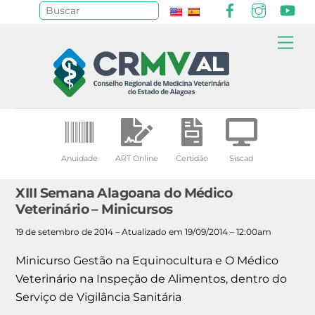
Facebook
Instagr
Yo
Pesquisar
Skip
Me
to
content
Anuidade
ART Online
Certidão
Siscad
XIII Semana Alagoana do Médico
Veterinário – Minicursos
19 de setembro de 2014 – Atualizado em 19/09/2014 – 12:00am
Minicurso Gestão na Equinocultura e O Médico
Veterinário na Inspeção de Alimentos, dentro do
Serviço de Vigilância Sanitária