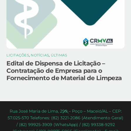
LICITAÇÕES
,
NOTÍCIAS
,
ÚLTIMAS
Edital de Dispensa de Licitação –
Contratação de Empresa para o
Fornecimento de Material de Limpeza
Back
Rua José Maria de Lima, 299 – Poço – Maceió/AL – CEP:
57.025-570 Telefones: (82) 3221-2086 (Atendimento Geral)
To
/ (82) 99925-3909 (WhatsApp) / (82) 99338-9292
Top