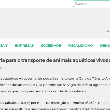
Pe
A
NAIS
EMPRESAS
SOCIEDADE
FISCALIZAÇÃO
DENÚ
ria para o transporte de animais aquáticos vivos
0am
imais aquáticos vivos somente poderá ser feito com a Guia de Trânsit
 sanitárias dos animais. A GTA permite aos serviços de defesa agr
 doenças que coloquem em risco a saúde da população.
a e Aqüicultura (MPA) por meio da Instrução Normativa nº 23/14, que 
 de aqüicultura e destinados a estabelecimentos registrados em órg