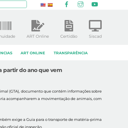
Facebook
Instagram
YouTube
squisar
nuidade
ART Online
Certidão
Siscad
NCIAS
ART ONLINE
TRANSPARÊNCIA
 a partir do ano que vem
o Animal (GTA), documento que contém informações sobre
opecuária acompanharem a movimentação de animais, com
também exige a Guia para o transporte de matéria-prima
ão oficial de inspeção.