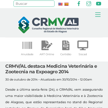
Facebook
Instagr
Yo
Pesquisar
Skip
Me
to
content
Anuidade
ART Online
Certidão
Siscad
CRMV/AL destaca Medicina Veterinária e
Zootecnia na Expoagro 2014
30 de outubro de 2014 – Atualizado em 30/10/2014 – 12:00am
Desde a última sexta-feira (24), o CRMV/AL vem assegurando
uma maior visibilidade à Medicina Veterinária e à Zootecnia
de Alagoas, que estão representadas no stand do Regional