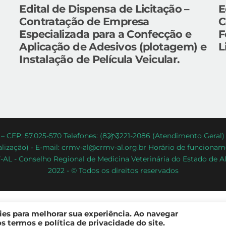
Edital de Dispensa de Licitação –
E
Contratação de Empresa
C
Especializada para a Confecção e
F
Aplicação de Adesivos (plotagem) e
L
Instalação de Película Veicular.
Back
– CEP: 57.025-570 Telefones: (82) 3221-2086 (Atendimento Geral
lização) - E-mail: crmv-al@crmv-al.org.br Horário de funcioname
To
AL - Conselho Regional de Medicina Veterinária do Estado de A
Top
2022 - © Todos os direitos reservados
kies para melhorar sua experiência. Ao navegar
 termos e política de privacidade do site.