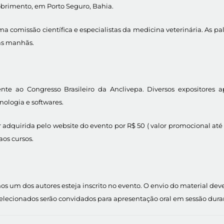
obrimento, em Porto Seguro, Bahia.
omissão científica e especialistas da medicina veterinária. As pales
as manhãs.
nte ao Congresso Brasileiro da Anclivepa. Diversos expositores 
ologia e softwares.
r adquirida pelo website do evento por R$ 50 ( valor promocional até
 aos cursos.
um dos autores esteja inscrito no evento. O envio do material deverá
s selecionados serão convidados para apresentação oral em sessão dura