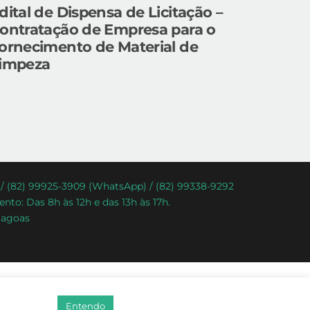
dital de Dispensa de Licitação –
ontratação de Empresa para o
ornecimento de Material de
impeza
) / (82) 99925-3909 (WhatsApp) / (82) 99338-9292
nto: Das 8h às 12h e das 13h às 17h.
lagoas
Entendo