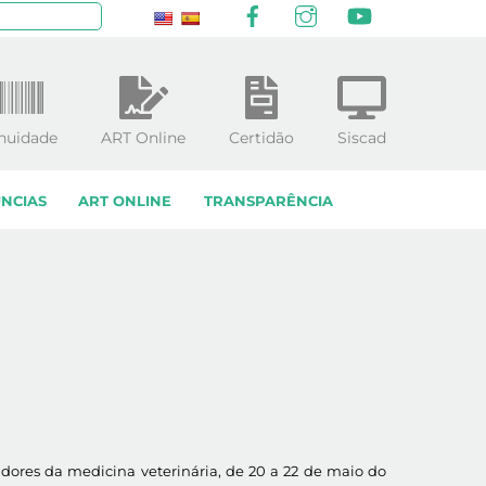
Facebook
Instagram
YouTube
squisar
nuidade
ART Online
Certidão
Siscad
NCIAS
ART ONLINE
TRANSPARÊNCIA
sadores da medicina veterinária, de 20 a 22 de maio do