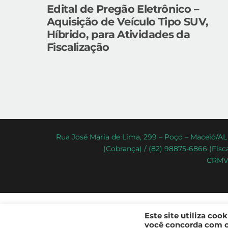
Edital de Pregão Eletrônico –
Aquisição de Veículo Tipo SUV,
Híbrido, para Atividades da
Fiscalização
Rua José Maria de Lima, 299 – Poço – Maceió/AL 
(Cobrança) / (82) 98875-6866 (Fisca
CRMV-
Este site utiliza coo
você concorda com os