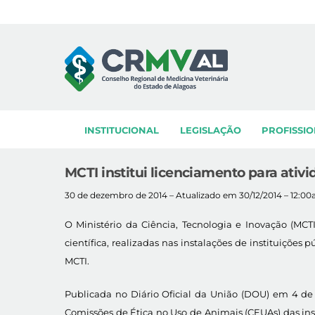
Skip
to
content
INSTITUCIONAL
LEGISLAÇÃO
PROFISSIO
MCTI institui licenciamento para ativ
30 de dezembro de 2014 – Atualizado em 30/12/2014 – 12:0
O Ministério da Ciência, Tecnologia e Inovação (MC
científica, realizadas nas instalações de instituiçõe
MCTI.
Publicada no Diário Oficial da União (DOU) em 4 de d
Comissões de Ética no Uso de Animais (CEUAs) das inst