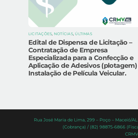
LICITAÇÕES
,
NOTÍCIAS
,
ÚLTIMAS
Edital de Dispensa de Licitação –
Contratação de Empresa
Especializada para a Confecção e
Aplicação de Adesivos (plotagem)
Instalação de Película Veicular.
Rua José Maria de Lima, 299 – Poço – Maceió/AL 
(Cobrança) / (82) 98875-6866 (Fisca
CRMV-