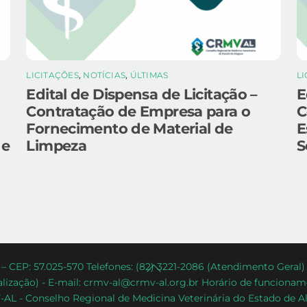
LICITAÇÕES
,
NOTÍCIAS
,
ÚLTIMAS
L
Edital de Dispensa de Licitação –
E
Contratação de Empresa para o
C
Fornecimento de Material de
E
 e
Limpeza
S
Back
– CEP: 57.025-570 Telefones: (82) 3221-2086 (Atendimento Geral
lização) - E-mail: crmv-al@crmv-al.org.br Horário de funcioname
To
AL - Conselho Regional de Medicina Veterinária do Estado de A
Top