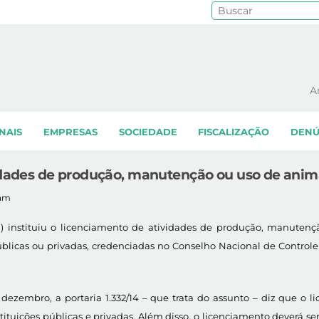
Pe
A
NAIS
EMPRESAS
SOCIEDADE
FISCALIZAÇÃO
DENÚ
idades de produção, manutenção ou uso de anima
0am
TI) instituiu o licenciamento de atividades de produção, manutenç
s públicas ou privadas, credenciadas no Conselho Nacional de Contr
ezembro, a portaria 1.332/14 – que trata do assunto – diz que o l
ituições públicas e privadas. Além disso, o licenciamento deverá se