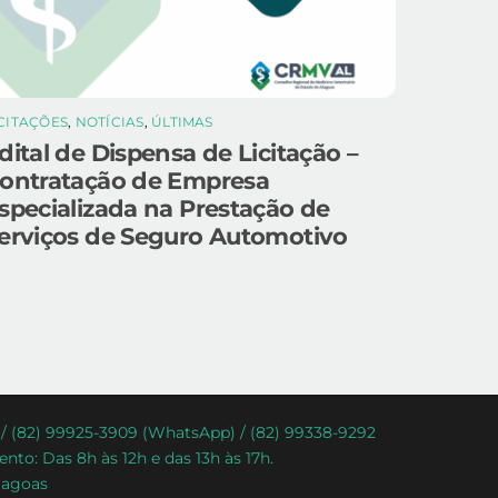
ICITAÇÕES
,
NOTÍCIAS
,
ÚLTIMAS
dital de Dispensa de Licitação –
ontratação de Empresa
specializada na Prestação de
erviços de Seguro Automotivo
) / (82) 99925-3909 (WhatsApp) / (82) 99338-9292
nto: Das 8h às 12h e das 13h às 17h.
lagoas