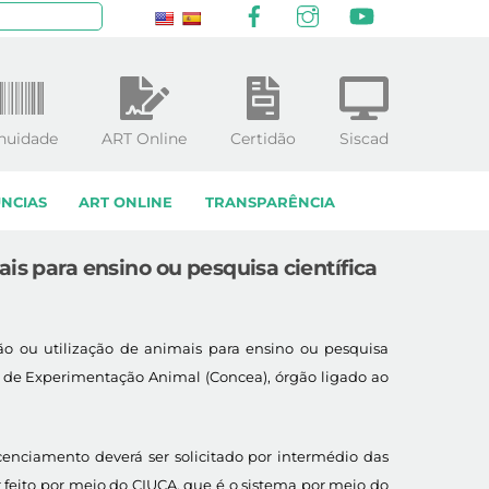
Facebook
Instagram
YouTube
squisar
nuidade
ART Online
Certidão
Siscad
NCIAS
ART ONLINE
TRANSPARÊNCIA
is para ensino ou pesquisa científica
ão ou utilização de animais para ensino ou pesquisa
ole de Experimentação Animal (Concea), órgão ligado ao
icenciamento deverá ser solicitado por intermédio das
r feito por meio do CIUCA, que é o sistema por meio do