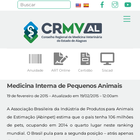
Facebook
Instagr
Yo
Pesquisar
Skip
Me
to
content
Anuidade
ART Online
Certidão
Siscad
Medicina Interna de Pequenos Animais
19 de fevereiro de 2015 – Atualizado em 19/02/2015 – 12:00am
A Associação Brasileira da Indústria de Produtos para Animais
de Estimação (Abinpet) estima que o país tenha 106 milhões
de pets, ocupando em 2014 o quarto lugar neste ranking
mundial. O Brasil pula para a segunda posição – atrás apenas