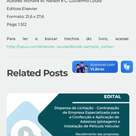
Autores: Richard W. Nelson e C. Guillermo Couto
Editora Elsevier
Formato: 21,6 x 27,6
Págs: 1.512
Para ler e baixar trechos do livro, acesse:
http://issuu.com/elsevier_saude/docs/e-sample_nelson
Related Posts