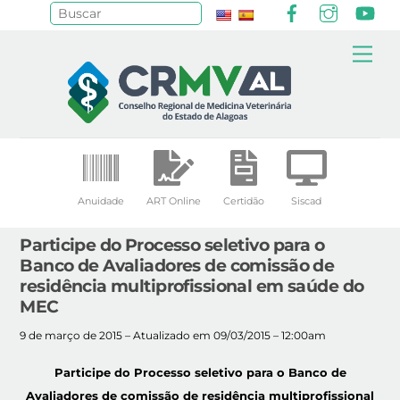
Facebook
Instagr
Yo
Pesquisar
Skip
Me
to
content
Anuidade
ART Online
Certidão
Siscad
Participe do Processo seletivo para o
Banco de Avaliadores de comissão de
residência multiprofissional em saúde do
MEC
9 de março de 2015 – Atualizado em 09/03/2015 – 12:00am
Participe do Processo seletivo para o Banco de
Avaliadores de comissão de residência multiprofissional