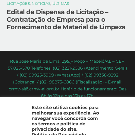
LICITAÇÕES
,
NOTÍCIAS
,
ÚLTIMAS
Edital de Dispensa de Licitação –
Contratação de Empresa para o
Fornecimento de Material de Limpeza
Back
Rua José Maria de Lima, 299 – Poço – Maceió/AL – CEP:
57.025-570 Telefones: (82) 3221-2086 (Atendimento Geral)
To
/ (82) 99925-3909 (WhatsApp) / (82) 99338-9292
Top
(Cobrança) / (82) 98875-6866 (Fiscalização) - E-mail:
crmv-al@crmv-al.org.br Horário de funcionamento: Das
8h às 12h e das 13h às 17h.
CRMV-AL - Conselho Regional de Medicina Veterinária do
Este site utiliza cookies para
Estado de Alagoas
melhorar sua experiência. Ao
2022 - © Todos os direitos reservados
navegar você concorda com
os termos e política de
privacidade do site.
Política de Privacidade