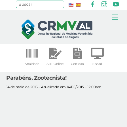
Facebook
Instagr
Yo
Pesquisar
Skip
Me
to
content
Anuidade
ART Online
Certidão
Siscad
Parabéns, Zootecnista!
14 de maio de 2015 – Atualizado em 14/05/2015 – 12:00am