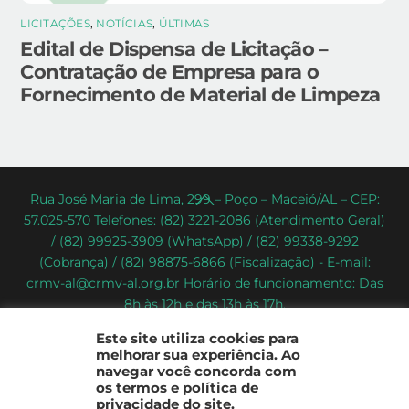
LICITAÇÕES
,
NOTÍCIAS
,
ÚLTIMAS
Edital de Dispensa de Licitação –
Contratação de Empresa para o
Fornecimento de Material de Limpeza
Back
Rua José Maria de Lima, 299 – Poço – Maceió/AL – CEP:
57.025-570 Telefones: (82) 3221-2086 (Atendimento Geral)
To
/ (82) 99925-3909 (WhatsApp) / (82) 99338-9292
Top
(Cobrança) / (82) 98875-6866 (Fiscalização) - E-mail:
crmv-al@crmv-al.org.br Horário de funcionamento: Das
8h às 12h e das 13h às 17h.
CRMV-AL - Conselho Regional de Medicina Veterinária do
Este site utiliza cookies para
Estado de Alagoas
melhorar sua experiência. Ao
2022 - © Todos os direitos reservados
navegar você concorda com
os termos e política de
privacidade do site.