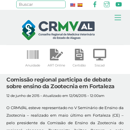
Facebook
Instagr
Yo
Pesquisar
Skip
Me
to
content
Anuidade
ART Online
Certidão
Siscad
Comissão regional participa de debate
sobre ensino da Zootecnia em Fortaleza
12 de junho de 2015 – Atualizado em 12/06/2015 – 12:00am
O CRMV/AL esteve representado no V Seminário de Ensino da
Zootecnia – realizado em maio último em Fortaleza (CE) –
pelo presidente da Comissão de Ensino da Zootecnia do