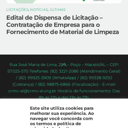
LICITAÇÕES
,
NOTÍCIAS
,
ÚLTIMAS
Edital de Dispensa de Licitação –
Contratação de Empresa para o
Fornecimento de Material de Limpeza
Back
Rua José Maria de Lima, 299 – Poço – Maceió/AL – CEP:
57.025-570 Telefones: (82) 3221-2086 (Atendimento Geral)
To
/ (82) 99925-3909 (WhatsApp) / (82) 99338-9292
Top
(Cobrança) / (82) 98875-6866 (Fiscalização) - E-mail:
crmv-al@crmv-al.org.br Horário de funcionamento: Das
8h às 12h e das 13h às 17h.
CRMV-AL - Conselho Regional de Medicina Veterinária do
Este site utiliza cookies para
Estado de Alagoas
melhorar sua experiência. Ao
2022 - © Todos os direitos reservados
navegar você concorda com
os termos e política de