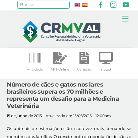
Facebook
Instagr
Yo
Pesquisar
Skip
Me
to
content
Anuidade
ART Online
Certidão
Siscad
Número de cães e gatos nos lares
brasileiros supera os 70 milhões e
representa um desafio para a Medicina
Veterinária
15 de junho de 2015 – Atualizado em 15/06/2015 – 12:00am
Os animais de estimação estão, cada vez mais, tornando-se
membros das famílias. O crescimento da população de cães e