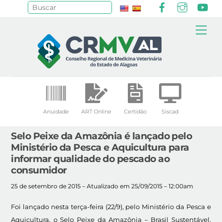
Facebook
Instagr
Yo
Pesquisar
Skip
Me
to
content
Anuidade
ART Online
Certidão
Siscad
Selo Peixe da Amazônia é lançado pelo
Ministério da Pesca e Aquicultura para
informar qualidade do pescado ao
consumidor
25 de setembro de 2015 – Atualizado em 25/09/2015 – 12:00am
Foi lançado nesta terça-feira (22/9), pelo Ministério da Pesca e
Aquicultura, o Selo Peixe da Amazônia – Brasil Sustentável,