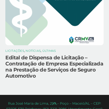
LICITAÇÕES
,
NOTÍCIAS
,
ÚLTIMAS
Edital de Dispensa de Licitação –
Contratação de Empresa Especializada
na Prestação de Serviços de Seguro
Automotivo
Back
Rua José Maria de Lima, 299 – Poço – Maceió/AL – CEP:
57.025-570 Telefones: (82) 3221-2086 (Atendimento Geral)