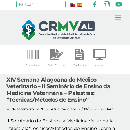
Facebook
Instagr
Yo
Pesquisar
Skip
Me
to
content
Anuidade
ART Online
Certidão
Siscad
XIV Semana Alagoana do Médico
Veterinário – II Seminário de Ensino da
Medicina Veterinária – Palestras:
“Técnicas/Métodos de Ensino”
28 de setembro de 2015 – Atualizado em 28/09/2015 – 12:00am
II Seminário de Ensino da Medicina Veterinária –
Palestras: “Técnicas/Métodos de Ensino”, com a