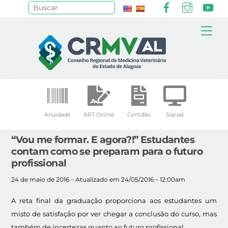
Facebook
Instagr
Yo
Pesquisar
Skip
Me
to
content
Anuidade
ART Online
Certidão
Siscad
“Vou me formar. E agora?!” Estudantes
contam como se preparam para o futuro
profissional
24 de maio de 2016 – Atualizado em 24/05/2016 – 12:00am
A reta final da graduação proporciona aos estudantes um
misto de satisfação por ver chegar a conclusão do curso, mas
também de incertezas quanto ao futuro profissional.