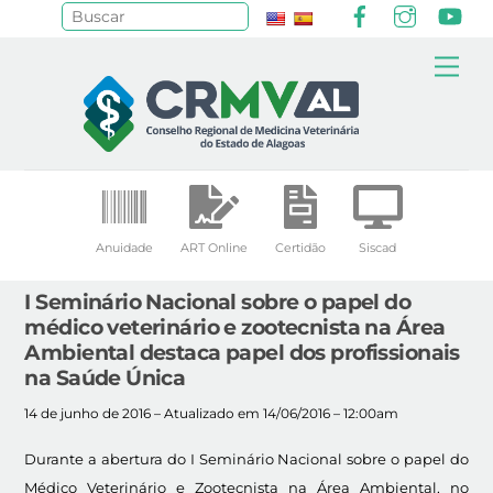
Facebook
Instagr
Yo
Pesquisar
Skip
Me
to
content
Anuidade
ART Online
Certidão
Siscad
I Seminário Nacional sobre o papel do
médico veterinário e zootecnista na Área
Ambiental destaca papel dos profissionais
na Saúde Única
14 de junho de 2016 – Atualizado em 14/06/2016 – 12:00am
Durante a abertura do I Seminário Nacional sobre o papel do
Médico Veterinário e Zootecnista na Área Ambiental, no