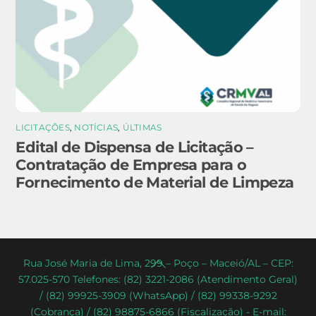
LICITAÇÕES
,
NOTÍCIAS
,
ÚLTIMAS
Edital de Dispensa de Licitação –
Contratação de Empresa para o
Fornecimento de Material de Limpeza
Back
Rua José Maria de Lima, 299 – Poço – Maceió/AL – CEP:
57.025-570 Telefones: (82) 3221-2086 (Atendimento Geral)
To
/ (82) 99925-3909 (WhatsApp) / (82) 99338-9292
Top
(Cobrança) / (82) 98875-6866 (Fiscalização) - E-mail: