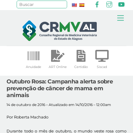
Facebook
Instagr
Yo
Pesquisar
Skip
Me
to
content
Anuidade
ART Online
Certidão
Siscad
Outubro Rosa: Campanha alerta sobre
prevenção de câncer de mama em
animais
14 de outubro de 2016 – Atualizado em 14/10/2016 – 12:00am
Por Roberta Machado
Durante todo o mês de outubro, o mundo veste rosa como