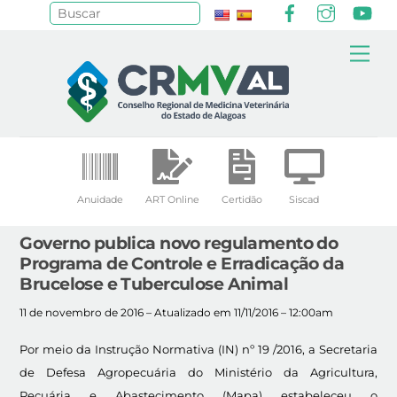
Facebook
Instagr
Yo
Pesquisar
Skip
Me
to
content
Anuidade
ART Online
Certidão
Siscad
Governo publica novo regulamento do
Programa de Controle e Erradicação da
Brucelose e Tuberculose Animal
11 de novembro de 2016 – Atualizado em 11/11/2016 – 12:00am
Por meio da Instrução Normativa (IN) nº 19 /2016, a Secretaria
de Defesa Agropecuária do Ministério da Agricultura,
Pecuária e Abastecimento (Mapa) estabeleceu o