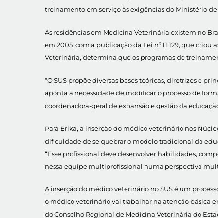
treinamento em serviço às exigências do Ministério de
As residências em Medicina Veterinária existem no Br
em 2005, com a publicação da Lei nº 11.129, que criou
Veterinária, determina que os programas de treinament
“O SUS propõe diversas bases teóricas, diretrizes e pr
aponta a necessidade de modificar o processo de form
coordenadora-geral de expansão e gestão da educaçã
Para Erika, a inserção do médico veterinário nos Núcl
dificuldade de se quebrar o modelo tradicional da ed
“Esse profissional deve desenvolver habilidades, comp
nessa equipe multiprofissional numa perspectiva multi
A inserção do médico veterinário no SUS é um process
o médico veterinário vai trabalhar na atenção básica 
do Conselho Regional de Medicina Veterinária do Esta