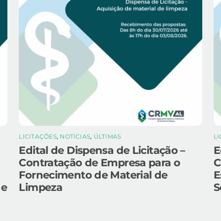
LICITAÇÕES
,
NOTÍCIAS
,
ÚLTIMAS
L
Edital de Dispensa de Licitação –
E
Contratação de Empresa para o
C
Fornecimento de Material de
E
 e
Limpeza
S