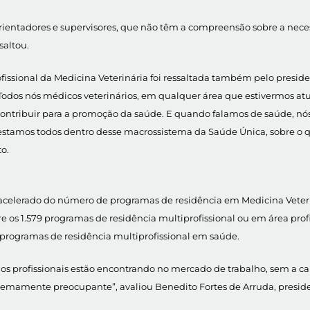
 orientadores e supervisores, que não têm a compreensão sobre a nece
saltou.
issional da Medicina Veterinária foi ressaltada também pelo presi
. “Todos nós médicos veterinários, em qualquer área que estivermos
contribuir para a promoção da saúde. E quando falamos de saúde, nós
amos todos dentro desse macrossistema da Saúde Única, sobre o qua
to.
 acelerado do número de programas de residência em Medicina Veterin
s 1.579 programas de residência multiprofissional ou em área profiss
o programas de residência multiprofissional em saúde.
os profissionais estão encontrando no mercado de trabalho, sem a ca
tremamente preocupante”, avaliou Benedito Fortes de Arruda, presid