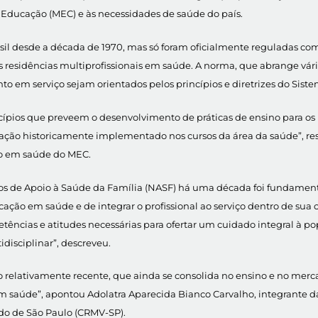
 Educação (MEC) e às necessidades de saúde do país.
asil desde a década de 1970, mas só foram oficialmente reguladas c
 as residências multiprofissionais em saúde. A norma, que abrange vá
o em serviço sejam orientados pelos princípios e diretrizes do Sist
incípios que preveem o desenvolvimento de práticas de ensino para os
ação historicamente implementado nos cursos da área da saúde”, ress
o em saúde do MEC.
eos de Apoio à Saúde da Família (NASF) há uma década foi fundament
ucação em saúde e de integrar o profissional ao serviço dentro de s
etências e atitudes necessárias para ofertar um cuidado integral à p
disciplinar”, descreveu.
o relativamente recente, que ainda se consolida no ensino e no merc
em saúde”, apontou Adolatra Aparecida Bianco Carvalho, integrante d
do de São Paulo (CRMV-SP).