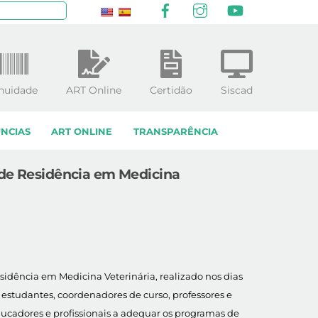
Facebook
Instagram
YouTube
squisar
nuidade
ART Online
Certidão
Siscad
NCIAS
ART ONLINE
TRANSPARÊNCIA
 de Residência em Medicina
sidência em Medicina Veterinária, realizado nos dias
 estudantes, coordenadores de curso, professores e
ducadores e profissionais a adequar os programas de