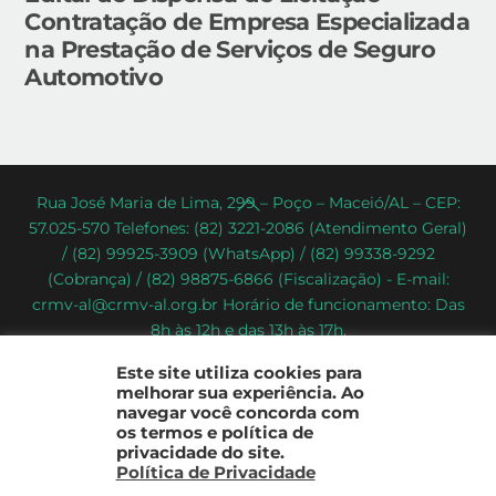
Contratação de Empresa Especializada
na Prestação de Serviços de Seguro
Automotivo
Back
Rua José Maria de Lima, 299 – Poço – Maceió/AL – CEP:
57.025-570 Telefones: (82) 3221-2086 (Atendimento Geral)
To
/ (82) 99925-3909 (WhatsApp) / (82) 99338-9292
Top
(Cobrança) / (82) 98875-6866 (Fiscalização) - E-mail:
crmv-al@crmv-al.org.br Horário de funcionamento: Das
8h às 12h e das 13h às 17h.
CRMV-AL - Conselho Regional de Medicina Veterinária do
Este site utiliza cookies para
Estado de Alagoas
melhorar sua experiência. Ao
2022 - © Todos os direitos reservados
navegar você concorda com
os termos e política de
privacidade do site.
Política de Privacidade