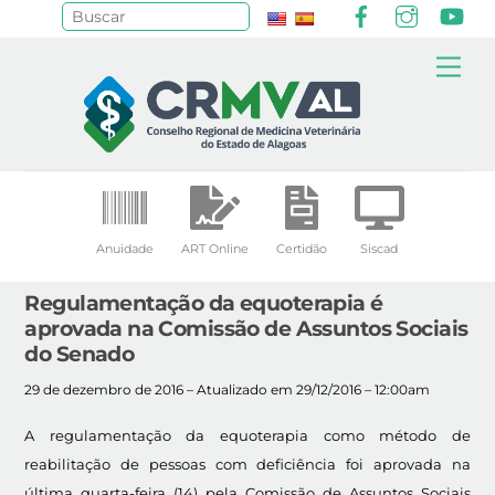
Facebook
Instagr
Yo
Pesquisar
Skip
Me
to
content
Anuidade
ART Online
Certidão
Siscad
Regulamentação da equoterapia é
aprovada na Comissão de Assuntos Sociais
do Senado
29 de dezembro de 2016 – Atualizado em 29/12/2016 – 12:00am
A regulamentação da equoterapia como método de
reabilitação de pessoas com deficiência foi aprovada na
última quarta-feira (14) pela Comissão de Assuntos Sociais