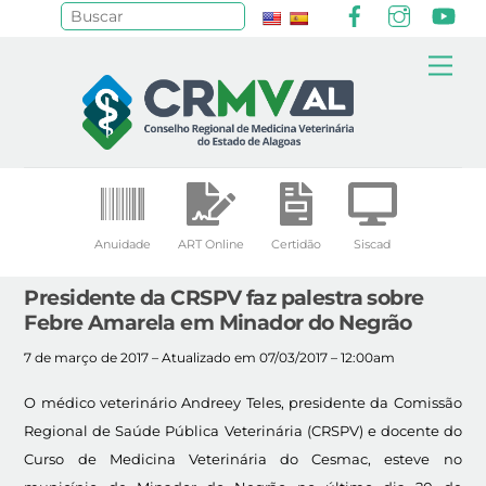
Facebook
Instagr
Yo
Pesquisar
Skip
Me
to
content
Anuidade
ART Online
Certidão
Siscad
Presidente da CRSPV faz palestra sobre
Febre Amarela em Minador do Negrão
7 de março de 2017 – Atualizado em 07/03/2017 – 12:00am
O médico veterinário Andreey Teles, presidente da Comissão
Regional de Saúde Pública Veterinária (CRSPV) e docente do
Curso de Medicina Veterinária do Cesmac, esteve no