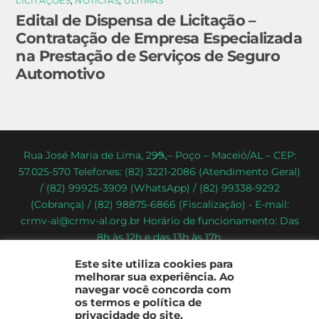
LICITAÇÕES
,
NOTÍCIAS
,
ÚLTIMAS
Edital de Dispensa de Licitação –
Contratação de Empresa Especializada
na Prestação de Serviços de Seguro
Automotivo
Back
Rua José Maria de Lima, 299 – Poço – Maceió/AL – CEP:
57.025-570 Telefones: (82) 3221-2086 (Atendimento Geral)
To
/ (82) 99925-3909 (WhatsApp) / (82) 99338-9292
Top
(Cobrança) / (82) 98875-6866 (Fiscalização) - E-mail:
crmv-al@crmv-al.org.br Horário de funcionamento: Das
8h às 12h e das 13h às 17h.
CRMV-AL - Conselho Regional de Medicina Veterinária do
Este site utiliza cookies para
Estado de Alagoas
melhorar sua experiência. Ao
2022 - © Todos os direitos reservados
navegar você concorda com
os termos e política de
privacidade do site.