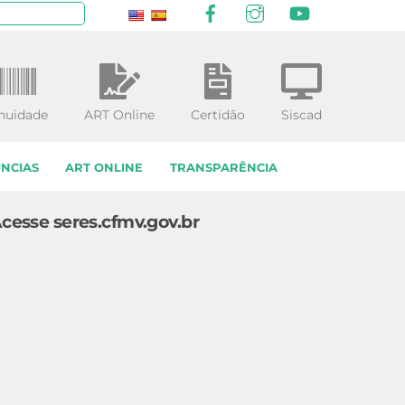
Facebook
Instagram
YouTube
squisar
nuidade
ART Online
Certidão
Siscad
NCIAS
ART ONLINE
TRANSPARÊNCIA
cesse seres.cfmv.gov.br