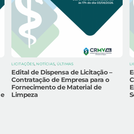
LICITAÇÕES
,
NOTÍCIAS
,
ÚLTIMAS
L
Edital de Dispensa de Licitação –
E
Contratação de Empresa para o
C
Fornecimento de Material de
E
 e
Limpeza
S