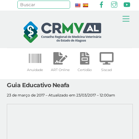
Facebook
Instagr
Yo
Pesquisar
Skip
Me
to
content
Anuidade
ART Online
Certidão
Siscad
Guia Educativo Neafa
23 de março de 2017 – Atualizado em 23/03/2017 – 12:00am