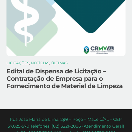
LICITAÇÕES
,
NOTÍCIAS
,
ÚLTIMAS
Edital de Dispensa de Licitação –
Contratação de Empresa para o
Fornecimento de Material de Limpeza
Back
Rua José Maria de Lima, 299 – Poço – Maceió/AL – CEP:
57.025-570 Telefones: (82) 3221-2086 (Atendimento Geral)
To