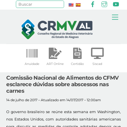
Facebook
Instagr
Yo
Pesquisar
Skip
Me
to
content
Anuidade
ART Online
Certidão
Siscad
Comissão Nacional de Alimentos do CFMV
esclarece dúvidas sobre abscessos nas
carnes
14 de julho de 2017 – Atualizado em 14/07/2017 – 12:00am
O governo brasileiro se reúne esta semana em Washington,
nos Estados Unidos, com autoridades sanitárias americanas
para discutir as medidas de controle adotadas depois que