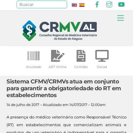
Facebook
Instagr
Yo
Pesquisar
Skip
Me
to
content
Anuidade
ART Online
Certidão
Siscad
Sistema CFMV/CRMVs atua em conjunto
para garantir a obrigatoriedade do RT em
estabelecimentos
14 de julho de 2017 – Atualizado em 14/07/2017 – 12:00am
A presença do médico veterinário como Responsável Técnico
(RT) em estabelecimentos que comercializam animais e
produtos de uso veterinário é indispensável para a garantia