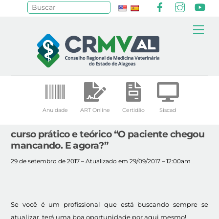
Facebook
Instagr
Yo
Pesquisar
Skip
Me
to
content
Anuidade
ART Online
Certidão
Siscad
curso prático e teórico “O paciente chegou
mancando. E agora?”
29 de setembro de 2017 – Atualizado em 29/09/2017 – 12:00am
Se você é um profissional que está buscando sempre se
atualizar, terá uma boa oportunidade por aqui mesmo!