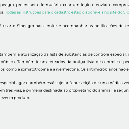
 Sipeagro, preencher o formulário, criar um login e enviar o compr
pa.
Todas as instruções para o cadastro estão disponíveis no site do S
erá usar o Sipeagro para emitir e acompanhar as notificações de
também a atualização da lista de substâncias de controle especial, 
 pública. Também foram retirados da antiga lista de controle es
os, como a somatotropina e a ivermectina. Os antimicrobianos não es
e especial agora também está sujeita à prescrição de um médico vet
 em três vias, a primeira destinada ao proprietário do animal, a se
reveu o produto.