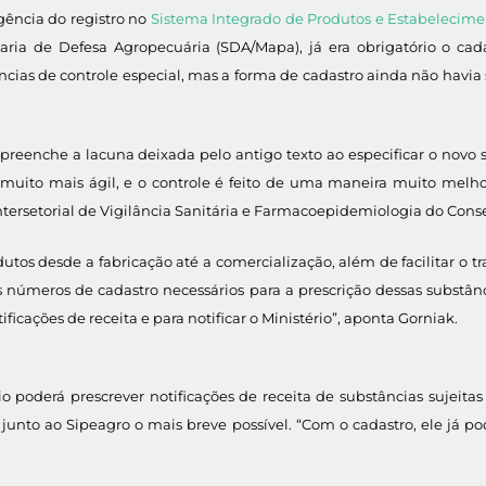
igência do registro no
Sistema Integrado de Produtos e Estabelecime
aria de Defesa Agropecuária (SDA/Mapa), já era obrigatório o cad
ncias de controle especial, mas a forma de cadastro ainda não havia si
 e preenche a lacuna deixada pelo antigo texto ao especificar o novo
é muito mais ágil, e o controle é feito de uma maneira muito melho
ntersetorial de Vigilância Sanitária e Farmacoepidemiologia do Cons
os desde a fabricação até a comercialização, além de facilitar o t
 números de cadastro necessários para a prescrição dessas substân
icações de receita e para notificar o Ministério”, aponta Gorniak.
oderá prescrever notificações de receita de substâncias sujeitas a
junto ao Sipeagro o mais breve possível. “Com o cadastro, ele já po