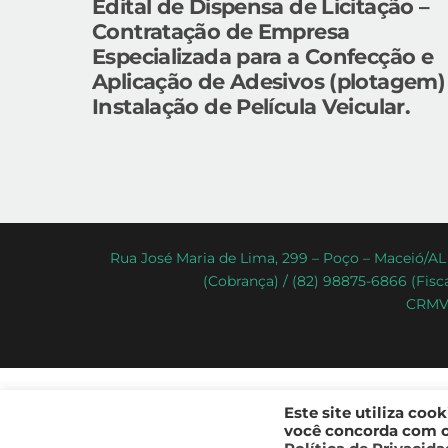
Edital de Dispensa de Licitação –
Contratação de Empresa
Especializada para a Confecção e
Aplicação de Adesivos (plotagem)
Instalação de Película Veicular.
Rua José Maria de Lima, 299 – Poço – Maceió/AL 
(Cobrança) / (82) 98875-6866 (Fisca
CRMV-
Este site utiliza coo
você concorda com os