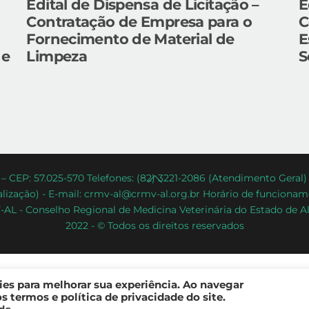
Edital de Dispensa de Licitação –
E
Contratação de Empresa para o
C
Fornecimento de Material de
E
 e
Limpeza
S
Back
– CEP: 57.025-570 Telefones: (82) 3221-2086 (Atendimento Geral
lização) - E-mail: crmv-al@crmv-al.org.br Horário de funcioname
To
AL - Conselho Regional de Medicina Veterinária do Estado de A
Top
2022 - © Todos os direitos reservados
kies para melhorar sua experiência. Ao navegar
 termos e política de privacidade do site.