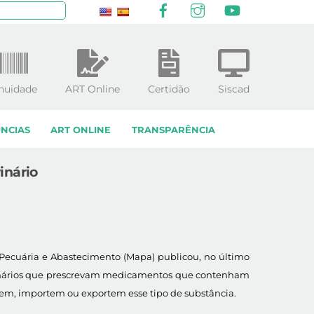
Facebook
Instagram
YouTube
squisar
nuidade
ART Online
Certidão
Siscad
NCIAS
ART ONLINE
TRANSPARÊNCIA
inário
, Pecuária e Abastecimento (Mapa) publicou, no último
rinários que prescrevam medicamentos que contenham
em, importem ou exportem esse tipo de substância.