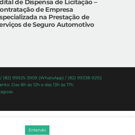
dital de Dispensa de Licitação –
ontratação de Empresa
specializada na Prestação de
erviços de Seguro Automotivo
) / (82) 99925-3909 (WhatsApp) / (82) 99338-9292
nto: Das 8h às 12h e das 13h às 17h.
lagoas
Entendo