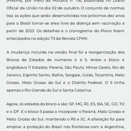
(PNEFA), por meio da Portaria nº 116, publicada no Diário
Oficial da União no dia 02 de outubro. O conjunto de normas
traz as ações que serão desenvolvidas nos próximos dez anos
para o Brasil tornar-se área livre da doença sem vacinação a
partir de 2023. Os detalhes e o cronograma do Plano foram
antecipados na edição 73 da Revista CFMV.
A mudança incluída na versão final foi a reorganização dos
Blocos de Estados de números 4 e 5. Antes o bloco 4
englobava 11 Estados: Paraná, São Paulo, Minas Gerais, Rio de
Janeiro, Espírito Santo, Bahia, Sergipe, Goiás, Tocantins, Mato
Grosso, Mato Grosso do Sul e o Distrito Federal. O 5 tinha
apenas o Rio Grande do Sul e Santa Catarina.
Agora, os estados do bloco 4 são: SP, MG, RJ, ES, BA, SE, GO, TO
e o DF. E o bloco 5 passa a incorporar o Paraná, Mato Grosso e
Mato Grosso do Sul, mantendo o RS e SC. A alteração foi para
ampliar a proteção do Brasil nas fronteiras com a Argentina,