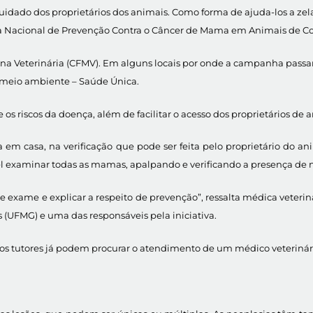
dado dos proprietários dos animais. Como forma de ajuda-los a zel
ha Nacional de Prevenção Contra o Câncer de Mama em Animais de 
ina Veterinária (CFMV). Em alguns locais por onde a campanha passar
 meio ambiente – Saúde Única.
e os riscos da doença, além de facilitar o acesso dos proprietários d
casa, na verificação que pode ser feita pelo proprietário do anim
el examinar todas as mamas, apalpando e verificando a presença d
se exame e explicar a respeito de prevenção”, ressalta médica veteriná
s (UFMG) e uma das responsáveis pela iniciativa.
s tutores já podem procurar o atendimento de um médico veterinário”