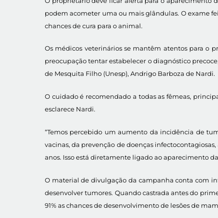
O proprietário deve ficar alerta para o aparecimento 
podem acometer uma ou mais glândulas. O exame feito 
chances de cura para o animal.
Os médicos veterinários se mantêm atentos para o p
preocupação tentar estabelecer o diagnóstico precoce,
de Mesquita Filho (Unesp), Andrigo Barboza de Nardi.
O cuidado é recomendado a todas as fêmeas, princip
esclarece Nardi.
“Temos percebido um aumento da incidência de tumor
vacinas, da prevenção de doenças infectocontagiosas, 
anos. Isso está diretamente ligado ao aparecimento das
O material de divulgação da campanha conta com info
desenvolver tumores. Quando castrada antes do primei
91% as chances de desenvolvimento de lesões de mam