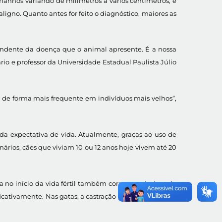
amanhos variando de milímetros a vários centímetros, e
gno. Quanto antes for feito o diagnóstico, maiores as
endente da doença que o animal apresente. É a nossa
io e professor da Universidade Estadual Paulista Júlio
de forma mais frequente em indivíduos mais velhos”,
a expectativa de vida. Atualmente, graças ao uso de
ários, cães que viviam 10 ou 12 anos hoje vivem até 20
no início da vida fértil também correm mais risco de
icativamente. Nas gatas, a castração precoce reduz em