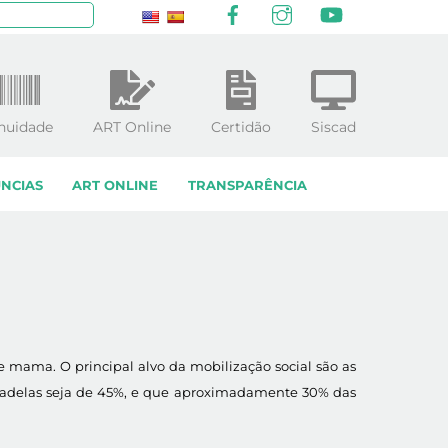
Facebook
Instagram
YouTube
squisar
nuidade
ART Online
Certidão
Siscad
NCIAS
ART ONLINE
TRANSPARÊNCIA
 mama. O principal alvo da mobilização social são as
cadelas seja de 45%, e que aproximadamente 30% das