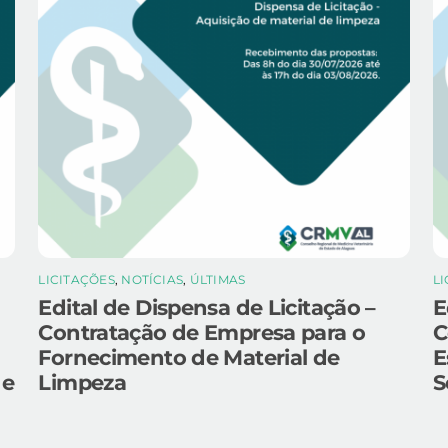
LICITAÇÕES
,
NOTÍCIAS
,
ÚLTIMAS
L
Edital de Dispensa de Licitação –
E
Contratação de Empresa para o
C
Fornecimento de Material de
E
 e
Limpeza
S