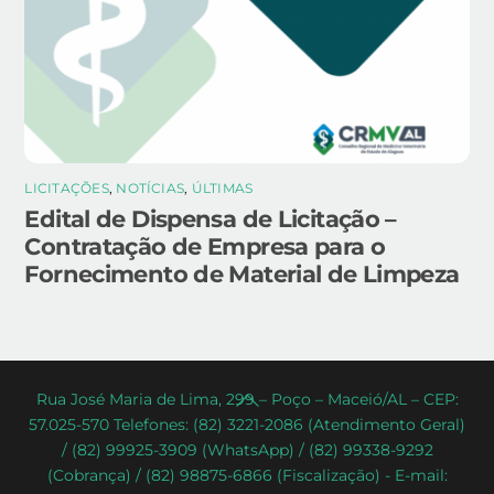
LICITAÇÕES
,
NOTÍCIAS
,
ÚLTIMAS
Edital de Dispensa de Licitação –
Contratação de Empresa para o
Fornecimento de Material de Limpeza
Back
Rua José Maria de Lima, 299 – Poço – Maceió/AL – CEP:
57.025-570 Telefones: (82) 3221-2086 (Atendimento Geral)
To
/ (82) 99925-3909 (WhatsApp) / (82) 99338-9292
Top
(Cobrança) / (82) 98875-6866 (Fiscalização) - E-mail: