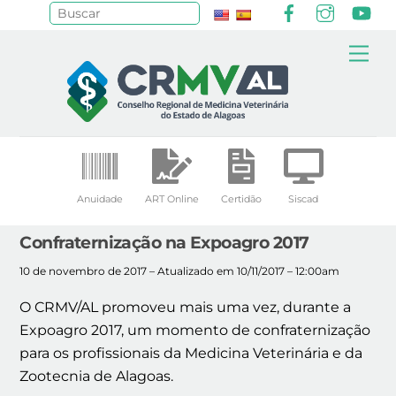
Facebook
Instagr
Yo
Pesquisar
Skip
Me
to
content
Anuidade
ART Online
Certidão
Siscad
Confraternização na Expoagro 2017
10 de novembro de 2017 – Atualizado em 10/11/2017 – 12:00am
O CRMV/AL promoveu mais uma vez, durante a
Expoagro 2017, um momento de confraternização
para os profissionais da Medicina Veterinária e da
Zootecnia de Alagoas.