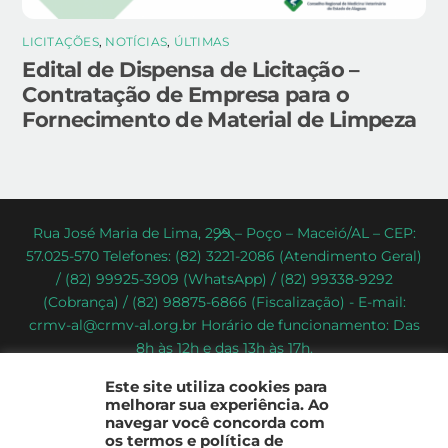
LICITAÇÕES
,
NOTÍCIAS
,
ÚLTIMAS
Edital de Dispensa de Licitação –
Contratação de Empresa para o
Fornecimento de Material de Limpeza
Back
Rua José Maria de Lima, 299 – Poço – Maceió/AL – CEP:
57.025-570 Telefones: (82) 3221-2086 (Atendimento Geral)
To
/ (82) 99925-3909 (WhatsApp) / (82) 99338-9292
Top
(Cobrança) / (82) 98875-6866 (Fiscalização) - E-mail:
crmv-al@crmv-al.org.br Horário de funcionamento: Das
8h às 12h e das 13h às 17h.
CRMV-AL - Conselho Regional de Medicina Veterinária do
Este site utiliza cookies para
Estado de Alagoas
melhorar sua experiência. Ao
2022 - © Todos os direitos reservados
navegar você concorda com
os termos e política de