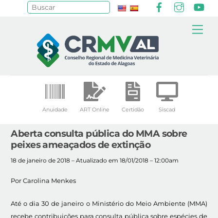
Facebook
Instagr
Yo
Pesquisar
Skip
Me
to
content
Anuidade
ART Online
Certidão
Siscad
Aberta consulta pública do MMA sobre
peixes ameaçados de extinção
18 de janeiro de 2018 – Atualizado em 18/01/2018 – 12:00am
Por Carolina Menkes
Até o dia 30 de janeiro o Ministério do Meio Ambiente (MMA)
recebe contribuições para consulta pública sobre espécies de