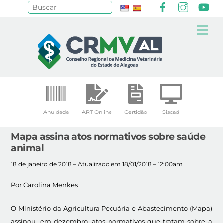
Facebook
Instagr
Yo
Pesquisar
Skip
Me
to
content
Anuidade
ART Online
Certidão
Siscad
Mapa assina atos normativos sobre saúde
animal
18 de janeiro de 2018 – Atualizado em 18/01/2018 – 12:00am
Por Carolina Menkes
O Ministério da Agricultura Pecuária e Abastecimento (Mapa)
assinou, em dezembro, atos normativos que tratam sobre a