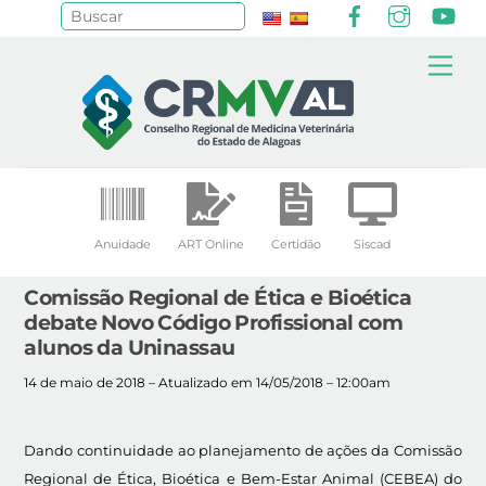
Facebook
Instagr
Yo
Pesquisar
Skip
Me
to
content
Anuidade
ART Online
Certidão
Siscad
Comissão Regional de Ética e Bioética
debate Novo Código Profissional com
alunos da Uninassau
14 de maio de 2018 – Atualizado em 14/05/2018 – 12:00am
Dando continuidade ao planejamento de ações da Comissão
Regional de Ética, Bioética e Bem-Estar Animal (CEBEA) do