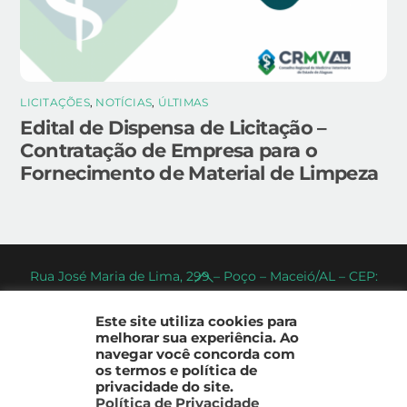
LICITAÇÕES
,
NOTÍCIAS
,
ÚLTIMAS
Edital de Dispensa de Licitação –
Contratação de Empresa para o
Fornecimento de Material de Limpeza
Back
Rua José Maria de Lima, 299 – Poço – Maceió/AL – CEP:
57.025-570 Telefones: (82) 3221-2086 (Atendimento Geral)
To
/ (82) 99925-3909 (WhatsApp) / (82) 99338-9292
Top
Este site utiliza cookies para
melhorar sua experiência. Ao
(Cobrança) / (82) 98875-6866 (Fiscalização) - E-mail:
navegar você concorda com
crmv-al@crmv-al.org.br Horário de funcionamento: Das
os termos e política de
8h às 12h e das 13h às 17h.
privacidade do site.
CRMV-AL - Conselho Regional de Medicina Veterinária do
Política de Privacidade